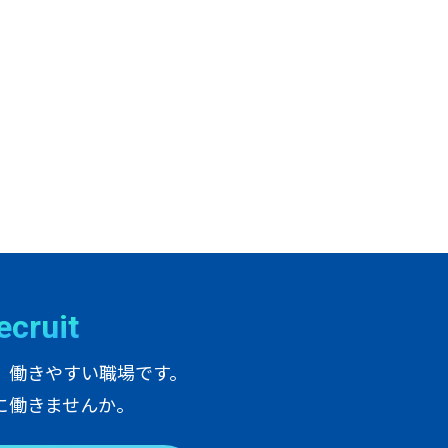
e
c
r
u
i
t
、働きやすい職場です。
に働きませんか。