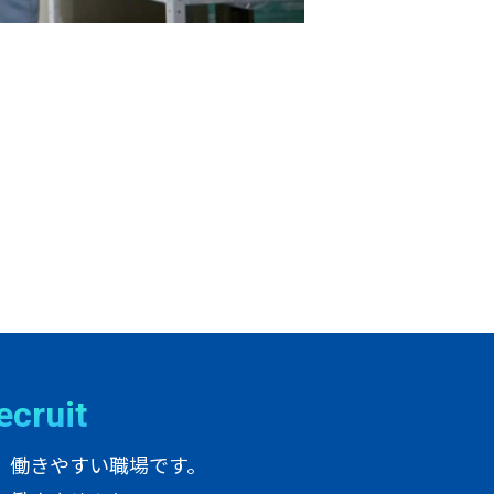
e
c
r
u
i
t
、働きやすい職場です。